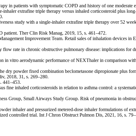
therapy in patients with symptomatic COPD and history of one moderate 
le-inhaler extrafine triple therapy versus inhaled corticosteroid plus lo
0.
eness study with a single-inhaler extrafine triple therapy over 52 we
D patient. Ther Clin Risk Manag, 2019, 15, s. 461–472.
ug Management Improvement Team. Retail sales of inhalation devices in 
 flow rate in chronic obstructive pulmonary disease: implications for 
 rate on in vitro aerodynamic performance of NEXThaler in comparison w
of the dry powder fixed combination beclometasone dipropionate plus fo
iv, 2018, 31, s. 269–280.
s. 441–453.
 fine inhaled corticosteroids in relation to asthma control: a systematic
veness Group, Small Airways Study Group. Risk of pneumonia in obstructi
owder inhaler and pressurized metered-dose inhaler formulations of ex
d controlled trial. Int J Chron Obstruct Pulmon Dis, 2021, 16, s. 79–