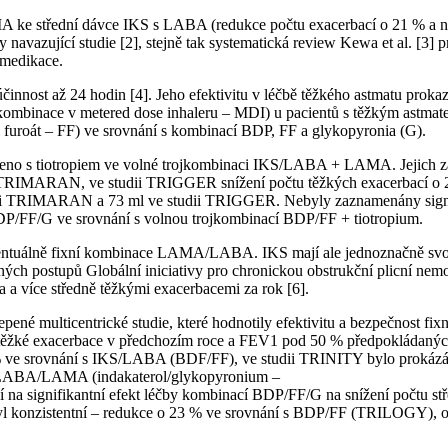
MA ke střední dávce IKS s LABA (redukce počtu exacerbací o 21 % a n
navazující studie [2], stejně tak systematická review Kewa et al. [
 medikace.
innost až 24 hodin [4]. Jeho efektivitu v léčbě těžkého astmatu pro
mbinace v metered dose inhaleru – MDI) u pacientů s těžkým astmat
furoát – FF) ve srovnání s kombinací BDP, FF a glykopyronia (G).
eno s tiotropiem ve volné trojkombinaci IKS/LABA + LAMA. Jejich
i TRIMARAN, ve studii TRIGGER snížení počtu těžkých exacerbací o 23 %
ii TRIMARAN a 73 ml ve studii TRIGGER. Nebyly zaznamenány signif
DP/FF/G ve srovnání s volnou trojkombinací BDP/FF + tiotropium.
uálně fixní kombinace LAMA/LABA. IKS mají ale jednoznačně svoje 
ných postupů Globální iniciativy pro chronickou obstrukční plicní ne
a a více středně těžkými exacerbacemi za rok [6].
é multicentrické studie, které hodnotily efektivitu a bezpečnost fi
 těžké exacerbace v předchozím roce a FEV1 pod 50 % předpokládanýc
 ve srovnání s IKS/LABA (BDF/FF), ve studii TRINITY bylo prokázáno 
ě LABA/LAMA (indakaterol/glykopyronium –
na signifikantní efekt léčby kombinací BDP/FF/G na snížení počtu stře
 byl konzistentní – redukce o 23 % ve srovnání s BDP/FF (TRILOGY), 