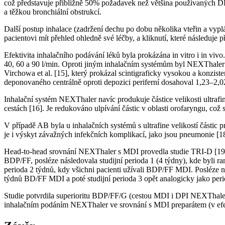
což představuje přibližně 50% požadavek než většina používaných DPI s
a těžkou bronchiální obstrukcí.
Další postup inhalace (zadržení dechu po dobu několika vteřin a vyplá
pacientovi mít přehled ohledně své léčby, a kliknutí, které následuje
Efektivita inhalačního podávání léků byla prokázána in vitro i in vivo.
40, 60 a 90 l/min. Oproti jiným inhalačním systémům byl NEXThaler j
Virchowa et al. [15], který prokázal scintigraficky vysokou a konzis
deponovaného centrálně oproti depozici periferní dosahoval 1,23–2,0
Inhalační systém NEXThaler navíc produkuje částice velikosti ultrafin
cestách [16]. Je redukováno ulpívání částic v oblasti orofaryngu, což
V případě AB byla u inhalačních systémů s ultrafine velikostí části
je i výskyt závažných infekčních komplikací, jako jsou pneumonie [1
Head-to-head srovnání NEXThaler s MDI provedla studie TRI-D [19], 
BDP/FF, posléze následovala studijní perioda 1 (4 týdny), kde by
perioda 2 týdnů, kdy všichni pacienti užívali BDP/FF MDI. Posléze ná
týdnů BD/FF MDI a poté studijní perioda 3 opět analogicky jako peri
Studie potvrdila superioritu BDP/FF/G (cestou MDI i DPI NEXT­haler
inhalačním podáním NEXThaler ve srovnání s MDI preparátem (v efekt