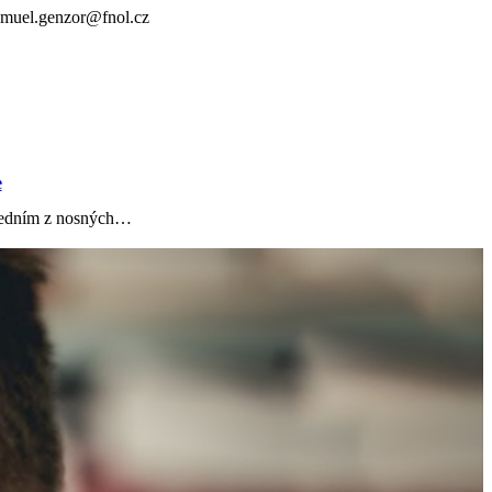
samuel.genzor@fnol.cz
e
 jedním z nosných…