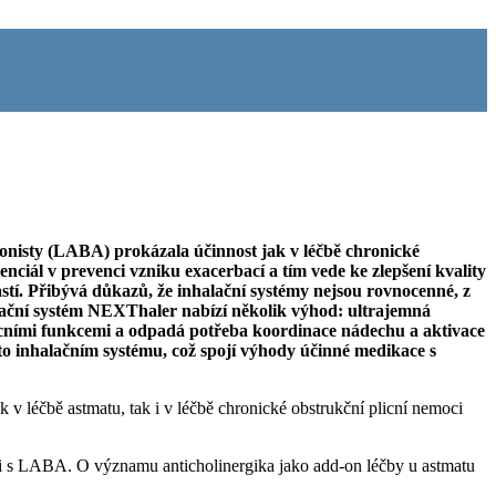
onisty (LABA) prokázala účinnost jak v léčbě chronické
ciál v prevenci vzniku exacerbací a tím vede ke zlepšení kvality
lastí. Přibývá důkazů, že inhalační systémy nejsou rovnocenné, z
alační systém NEXThaler nabízí několik výhod: ultrajemná
 plicními funkcemi a odpadá potřeba koordinace nádechu a aktivace
to inhalačním systému, což spojí výhody účinné medikace s
v léčbě astmatu, tak i v léčbě chronické obstrukční plicní nemoci
ci s LABA. O významu anticholinergika jako add-on léčby u astmatu