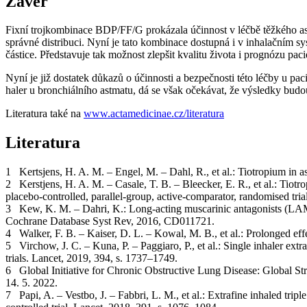
Závěr
Fixní trojkombinace BDP/FF/G prokázala účinnost v léčbě těžkého astm
správné distribuci. Nyní je tato kombinace dostupná i v inhalačním 
částice. Představuje tak možnost zlepšit kvalitu života i prognózu pac
Nyní je již dostatek důkazů o účinnosti a bezpečnosti této léčby u 
haler u bronchiálního astmatu, dá se však očekávat, že výsledky budo
Literatura také na
www.actamedicinae.cz/literatura
Literatura
1 Kertsjens, H. A. M. – Engel, M. – Dahl, R., et al.: Tiotropium in 
2 Kerstjens, H. A. M. – Casale, T. B. – Bleecker, E. R., et al.: Tiotr
placebo-controlled, parallel-group, active-comparator, randomised tri
3 Kew, K. M. – Dahri, K.: Long-acting muscarinic antagonists (LAM
Cochrane Database Syst Rev, 2016, CD011721.
4 Walker, F. B. – Kaiser, D. L. – Kowal, M. B., et al.: Prolonged eff
5 Virchow, J. C. – Kuna, P. – Paggiaro, P., et al.: Single inhaler 
trials. Lancet, 2019, 394, s. 1737–1749.
6 Global Initiative for Chronic Obstructive Lung Disease: Global Str
14. 5. 2022.
7 Papi, A. – Vestbo, J. – Fabbri, L. M., et al.: Extrafine inhaled trip