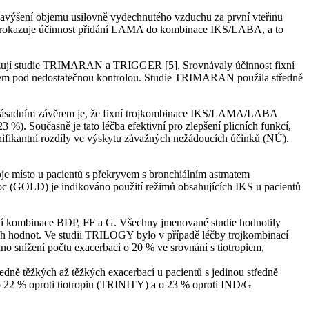
avýšení objemu usilovně vydechnutého vzduchu za první vteřinu
3] prokazuje účinnost přidání LAMA do kombinace IKS/LABA, a to
kazují studie TRIMARAN a TRIGGER [5]. Srovnávaly účinnost fixní
em pod nedostatečnou kontrolou. Studie TRIMARAN použila středně
 zásadním závěrem je, že fixní trojkombinace IKS/LAMA/LABA
). Současně je tato léčba efektivní pro zlepšení plicních funkcí,
ikantní rozdíly ve výskytu závažných nežádoucích účinků (NÚ).
místo u pacientů s překryvem s bronchiálním astmatem
moc (GOLD) je indikováno použití režimů obsahujících IKS u pacientů
xní kombinace BDP, FF a G. Všechny jmenované studie hodnotily
h hodnot. Ve studii TRILOGY bylo v případě léčby trojkombinací
snížení počtu exacerbací o 20 % ve srovnání s tiotropiem,
dně těžkých až těžkých exacerbací u pacientů s jedinou středně
o 22 % oproti tiotropiu (TRINITY) a o 23 % oproti IND/G