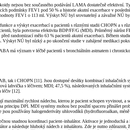
ikoidy nejsou bez současného podávání LAMA dostatečně efektivní. Ty
h podmínky FEV1 pod 50 % a historie akutní exacerbace v posledních
í hodnoty FEV1 o 113 ml. Výskyt NÚ byl srovnatelný a závažné NÚ by
plicní funkce a výskyt exacerbací u pacientů s různými stadii CHOP
cientů, byla potvrzena efektivita BDP/FF/G (MDI). Průměrný nárůst 
řed randomizací mělo 63 % pacientů akutní exacerbaci. Během studie 
%. Výskyt NÚ byl nízký a po ukončení studie v zahájené medikaci pokr
ABA má význam v léčbě pacientů s bronchiálním astmatem i chronickou 
čbě AB, tak i CHOPN [11]. Jsou dostupné desítky kombinací inhalačních 
laková lahvička s léčivem; MDI; 47,5 %), následovaných inhalačními sy
 léčiv [12].
ují maximální rychlost nádechu, kterou je pacient schopen vyvinout, a 
na principu DPI. MDI systémy mohou bez po­užití spaceru přinášet pro
e jsou používány halogenderiváty uhlovodíků (hydrofluoroalkan, méně 
nou snadnou koordinaci pacient–inhalátor. Aktivace je jednoduchá a in
átor a následuje hluboký nádech z inhalátoru. Zde je nutno zdůraznit, 