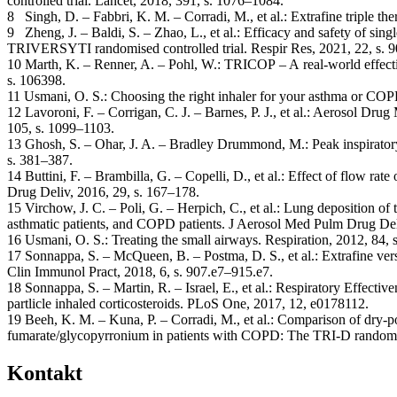
controlled trial. Lancet, 2018, 391, s. 1076–1084.
8 Singh, D. – Fabbri, K. M. – Corradi, M., et al.: Extrafine triple 
9 Zheng, J. – Baldi, S. – Zhao, L., et al.: Efficacy and safety of sing
TRIVERSYTI randomised controlled trial. Respir Res, 2021, 22, s. 9
10 Marth, K. – Renner, A. – Pohl, W.: TRICOP – A real-world effectiv
s. 106398.
11 Usmani, O. S.: Choosing the right inhaler for your asthma or COP
12 Lavoroni, F. – Corrigan, C. J. – Barnes, P. J., et al.: Aerosol Dr
105, s. 1099–1103.
13 Ghosh, S. – Ohar, J. A. – Bradley Drummond, M.: Peak inspiratory
s. 381–387.
14 Buttini, F. – Brambilla, G. – Copelli, D., et al.: Effect of flow
Drug Deliv, 2016, 29, s. 167–178.
15 Virchow, J. C. – Poli, G. – Herpich, C., et al.: Lung deposition 
asthmatic patients, and COPD patients. J Aerosol Med Pulm Drug Del
16 Usmani, O. S.: Treating the small airways. Respiration, 2012, 84, 
17 Sonnappa, S. – McQueen, B. – Postma, D. S., et al.: Extrafine versus
Clin Immunol Pract, 2018, 6, s. 907.e7–915.e7.
18 Sonnappa, S. – Martin, R. – Israel, E., et al.: Respiratory Effecti
partlicle inhaled corticosteroids. PLoS One, 2017, 12, e0178112.
19 Beeh, K. M. – Kuna, P. – Corradi, M., et al.: Comparison of dry-p
fumarate/glycopyrronium in patients with COPD: The TRI-D randomize
Kontakt