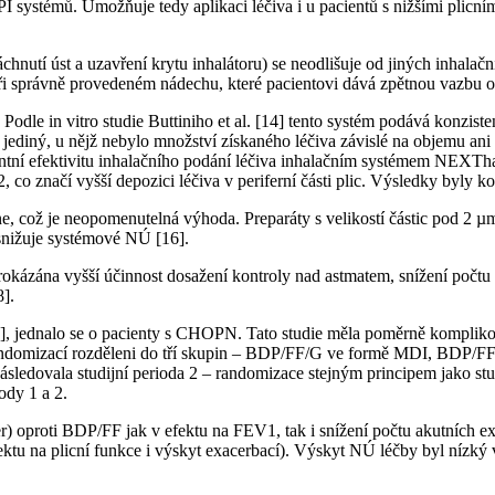
ystémů. Umožňuje tedy aplikaci léčiva i u pacientů s nižšími plicními 
chnutí úst a uzavření krytu inhalátoru) se neodlišuje od jiných inhala
 při správně provedeném nádechu, které pacientovi dává zpětnou vazbu o 
 Podle in vitro studie Buttiniho et al. [14] tento systém podává konzist
ediný, u nějž nebylo množství získaného léčiva závislé na objemu ani 
tentní efektivitu inhalačního podání léčiva inhalačním systémem NEXTh
2, co značí vyšší depozici léčiva v periferní části plic. Výsledky byl
e, což je neopomenutelná výhoda. Preparáty s velikostí částic pod 2 µm 
 snižuje systémové NÚ [16].
c prokázána vyšší účinnost dosažení kontroly nad astmatem, snížení po
8].
jednalo se o pacienty s CHOPN. Tato studie měla poměrně komplikovan
li randomizací rozděleni do tří skupin – BDP/FF/G ve formě MDI, BD
sledovala studijní perioda 2 – randomizace stejným principem jako stu
ody 1 a 2.
) oproti BDP/FF jak v efektu na FEV1, tak i snížení počtu akutních e
u na plicní funkce i výskyt exacerbací). Výskyt NÚ léčby byl nízký 