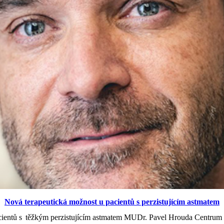
Nová terapeutická možnost u pacientů s perzistujícím astmatem
acientů s těžkým perzistujícím astmatem MUDr. Pavel Hrouda Centrum