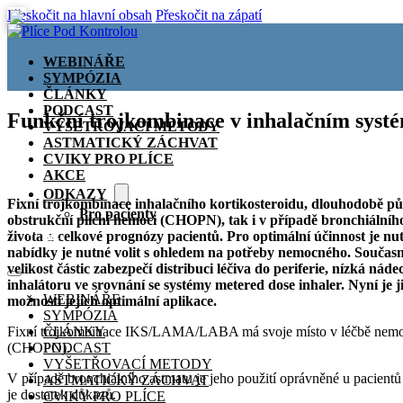
Přeskočit na hlavní obsah
Přeskočit na zápatí
WEBINÁŘE
SYMPÓZIA
ČLÁNKY
PODCAST
Funkční trojkombinace v inhalačním sys
VYŠETŘOVACÍ METODY
ASTMATICKÝ ZÁCHVAT
CVIKY PRO PLÍCE
AKCE
ODKAZY
Fixní trojkombinace inhalačního kortikosteroidu, dlouhodobě p
Pro pacienty
obstrukční plicní nemoci (CHOPN), tak i v případě bronchiálního
🏠
života a celkové prognózy pacientů. Pro optimální účinnost je nut
nabídky je nutné volit s ohledem na potřeby nemocného. Současn
velikost částic zabezpečí distribuci léčiva do periferie, nízká 
inhalátoru ve srovnání se systémy metered dose inhaler. Nyní j
WEBINÁŘE
možností jejich optimální aplikace.
SYMPÓZIA
Fixní trojkombinace IKS/LAMA/LABA má svoje místo v léčbě nemocí s br
ČLÁNKY
(CHOPN).
PODCAST
VYŠETŘOVACÍ METODY
V případě bronchiálního astmatu je jeho použití oprávněné u pacien
ASTMATICKÝ ZÁCHVAT
je dostatek důkazů.
CVIKY PRO PLÍCE