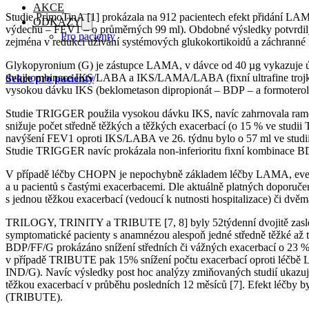
AKCE
Studie PrimoTinA [1] prokázala na 912 pacientech efekt přidání LA
ODKAZY
výdechu – FEV1 – o průměrných 99 ml). Obdobné výsledky potvrdily 
Pro pacienty
zejména v redukci užívání systémových glukokortikoidů a záchranné
🏠
Glykopyronium (G) je zástupce LAMA, v dávce od 40 µg vykazuje úč
dvojkombinace IKS/LABA a IKS/LAMA/LABA (fixní ultrafine trojko
Sekce pro pacienty
vysokou dávku IKS (beklometason dipropionát – BDP – a formoterol 
Studie TRIGGER použila vysokou dávku IKS, navíc zahrnovala ram
snižuje počet středně těžkých a těžkých exacerbací (o 15 % ve studi
navýšení FEV1 oproti IKS/LABA ve 26. týdnu bylo o 57 ml ve stud
Studie TRIGGER navíc prokázala non-inferioritu fixní kombinace B
V případě léčby CHOPN je nepochybně základem léčby LAMA, event
a u pacientů s častými exacerbacemi. Dle aktuálně platných doporuče
s jednou těžkou exacerbací (vedoucí k nutnosti hospitalizace) či dvěm
TRILOGY, TRINITY a TRIBUTE [7, 8] byly 52týdenní dvojitě zaslepen
symptomatické pacienty s anamnézou alespoň jedné středně těžké až
BDP/FF/G prokázáno snížení středních či vážných exacerbací o 23 %
v případě TRIBUTE pak 15% snížení počtu exacerbací oproti léčb
IND/G). Navíc výsledky post hoc analýzy zmiňovaných studií ukazují 
těžkou exacerbací v průběhu posledních 12 měsíců [7]. Efekt léčby
(TRIBUTE).