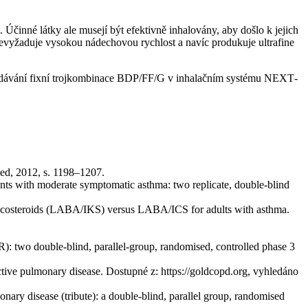
Účinné látky ale musejí být efektivně inhalovány, aby došlo k jejich
nevyžaduje vysokou nádechovou rychlost a navíc produkuje ultrafine
cí podávání fixní trojkombinace BDP/FF/G v inhalačním systému NEXT­
Med, 2012, s. 1198–1207.
tients with moderate symptomatic asthma: two replicate, double-blind
ticosteroids (LABA/IKS) versus LABA/ICS for adults with asthma.
): two double-blind, parallel-group, randomised, controlled phase 3
ctive pulmonary disease. Dostupné z: https://goldcopd.org, vyhledáno
monary disease (tribute): a double-blind, parallel group, randomised