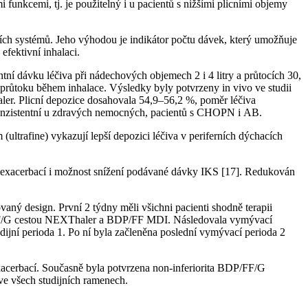
funkcemi, tj. je použitelný i u pacientů s nižšími plicními objemy
čních systémů. Jeho výhodou je indikátor počtu dávek, který umožňuje
efektivní inhalaci.
entní dávku léčiva při nádechových objemech 2 i 4 litry a průtocích 30,
průtoku během inhalace. Výsledky byly potvrzeny in vivo ve studii
aler. Plicní depozice dosahovala 54,9–56,2 %, poměr léčiva
y konzistentní u zdravých nemocných, pacientů s CHOPN i AB.
(ultrafine) vykazují lepší depozici léčiva v periferních dýchacích
čtu exacerbací i možnost snížení podávané dávky IKS [17]. Redukován
ý design. První 2 týdny měli všichni pacienti shodně terapii
P/FF/G cestou NEXThaler a BDP/FF MDI. Následovala vymývací
dijní perioda 1. Po ní byla začleněna poslední vymývací perioda 2
xacerbací. Současně byla potvrzena non-inferiorita BDP/FF/G
ve všech studijních ramenech.