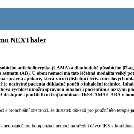
tému NEXThaler
ůsobícího anticholinergika (LAMA) a dlouhodobě působícího β2-ag
 astmatu (AB). U obou nemocí má tato léčebná modalita velký poten
ná správná aplikace, která zaručí distribuci léčiva do cílových ob
ě je nezbytné pacienta důkladně poučit o inhalační technice. Inh
nádechová rychlost umožní správnou inhalaci i pacientům s nízkými
e již dostupné i použití fixní trojkombinace IKS/LAMA/LABA v tom
onchiální obstrukcí. Je dostatek důkazů pro použití této terapie jak 
tů s nedostatečnou kompenzací nemoci na střední dávce IKS v kombina