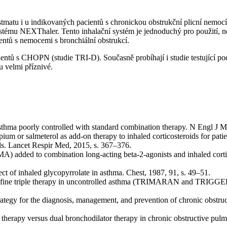
atu i u indikovaných pacientů s chronickou obstrukční plicní nemocí. 
systému NEXThaler. Tento inhalační systém je jednoduchý pro použití, 
ientů s nemocemi s bronchiální obstrukcí.
pacientů s CHOPN (studie TRI-D). Současně probíhají i studie testují
u velmi příznivé.
asthma poorly controlled with standard combination therapy. N Engl J 
opium or salmeterol as add-on therapy to inhaled corticosteroids for pa
als. Lancet Respir Med, 2015, s. 367–376.
A) added to combination long-acting beta-2-agonists and inhaled cor
ect of inhaled glycopyrrolate in asthma. Chest, 1987, 91, s. 49–51.
extrafine triple therapy in uncontrolled asthma (TRIMARAN and TRIGGER
ategy for the diagnosis, management, and prevention of chronic obstru
le therapy versus dual bronchodilator therapy in chronic obstructive pul