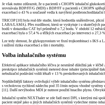
Je však nutno zdůraznit, že u pacientů s CHOPN inhalační glukokort
srovnávala BDP/FF/G (MDI) s BDP/FF u pacientů s CHOPN splňujícíc
exacerbací o 43 % a současně vedla k navýšení postbronchodilatačn
TRICOP [10] byla real-life studie, která hodnotila snášenlivost, 
LABA/LAMA). Přes rozdílnost, která se vyskytuje i u skutečných pa
bodů v dotazníku CAT byl průměrně o 7,2 bodu. V období 12 měsíců p
exacerbací byla o 57,4 % a těžkých exacerbací po intervenci o 27,3 
Lze tedy shrnout, že glykopyronium ve fixní trojkombinaci s IKS a L
i snížení rizika exacerbací a tím i mortality.
Volba inhalačního systému
Efektivní aplikace inhalačního léčiva je nesmírně důležitá jak v lé
preskripce inhalačních systémů metered dose inhaler (principiálně t
nebulizační podávání volili lékaři v 13 % preskribovaných inhalačních
Nejdůležitější faktory ovlivňující výběr inhalačního systému představ
s vrcholovou rychlostí nádechu pod 35 l/min nejsou vhodné systémy 
[11]. Další nevýhodou MDI je nutnost použití hnacího plynu. Obvykl
Inhalační systém NEXThaler se zde řadí mezi DPI, s kterými má společ
pacient stejně jako u jiných inhalačních systémů vydechne mimo inhal