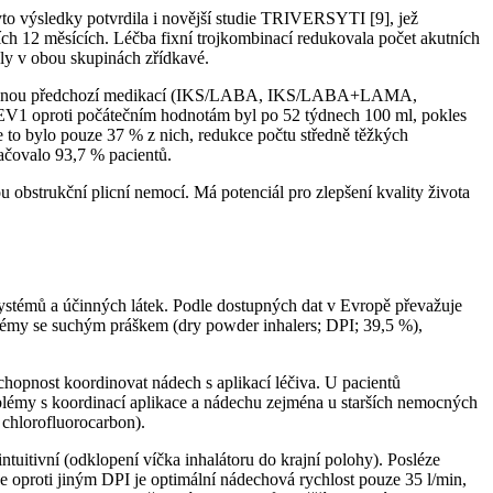
to výsledky potvrdila i novější studie TRIVERSYTI [9], jež
 12 měsících. Léčba fixní trojkombinací redukovala počet akutních
ly v obou skupinách zřídkavé.
N a s různou předchozí medikací (IKS/LABA, IKS/LABA+LAMA,
FEV1 oproti počátečním hodnotám byl po 52 týdnech 100 ml, pokles
to bylo pouze 37 % z nich, redukce počtu středně těžkých
ačovalo 93,7 % pacientů.
obstrukční plicní nemocí. Má potenciál pro zlepšení kvality života
systémů a účinných látek. Podle dostupných dat v Evropě převažuje
stémy se suchým práškem (dry powder inhalers; DPI; 39,5 %),
schopnost koordinovat nádech s aplikací léčiva. U pacientů
blémy s koordinací aplikace a nádechu zejména u starších nemocných
chlorofluorocarbon).
tuitivní (odklopení víčka inhalátoru do krajní polohy). Posléze
že oproti jiným DPI je optimální nádechová rychlost pouze 35 l/min,