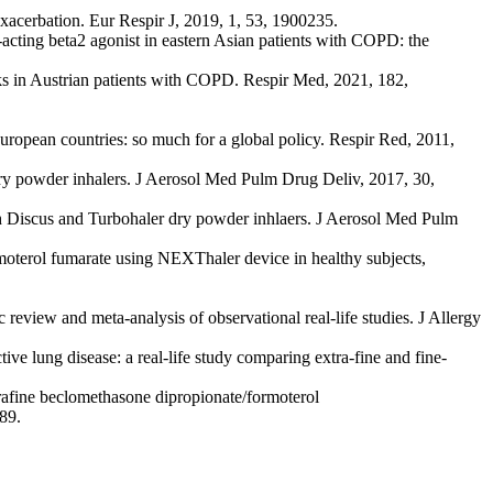
exacerbation. Eur Respir J, 2019, 1, 53, 1900235.
ng-acting beta2 agonist in eastern Asian patients with COPD: the
eks in Austrian patients with COPD. Respir Med, 2021, 182,
European countries: so much for a global policy. Respir Red, 2011,
dry powder inhalers. J Aerosol Med Pulm Drug Deliv, 2017, 30,
ith Discus and Turbohaler dry powder inhlaers. J Aerosol Med Pulm
rmoterol fumarate using NEXThaler device in healthy subjects,
 review and meta-analysis of observational real-life studies. J Allergy
ve lung disease: a real-life study comparing extra-fine and fine-
trafine beclomethasone dipropionate/formoterol
89.