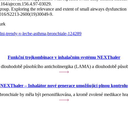
.1164/ajrccm.156.4.97-03029.
group. Exploring the relevance and extent of small airways dysfunctio
.1016/S2213-2600(19)30049-9.
urk
alni-trendy-v-lecbe-asthma-bronchiale-124289
Funkční trojkombinace v inhalačním systému NEXThaler
du, dlouhodobě působícího anticholinergika (LAMA) a dlouhodobě půs
NEXThaler – Inhalátor nové generace umožňující plnou kontrolu
bronchiale by měla být personifikována, a kromě zvolené medikace hr