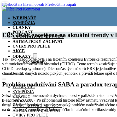
Přeskočit na hlavní obsah
Přeskočit na zápatí
WEBINÁŘE
SYMPÓZIA
ČLÁNKY
PODCAST
ERS 2020: zaostřeno na aktuální trendy v 
VYŠETŘOVACÍ METODY
ASTMATICKÝ ZÁCHVAT
CVIKY PRO PLÍCE
AKCE
ODKAZY
Tak jako každoročně byla i na letošním kongresu Evropské respiračn
Pro pacienty
s chronickou bronchiální obstrukcí (CHBO). Tento termín zastřešu
🏠
COPD overlap syndrome). Dle současných názorů ERS je jednotlivé k
charakteristik daných nozologických jednotek a přivádí lékaře opět o
Problém nadužívání SABA a paradox terap
WEBINÁŘE
SYMPÓZIA
Sekci věnovanou onemocnění dýchacích cest v pařížském studiu svižně
ČLÁNKY
β-agonistů (SABA). Po připomenutí historie léčby astmatu vyzdvihl 
PODCAST
úmrtí. Zároveň poukázal na celoevropský problém nadužívání těchto ú
VYŠETŘOVACÍ METODY
na druhé straně zanedbávají řádnou léčbu inhalačními kortikosteroidy
ASTMATICKÝ ZÁCHVAT
CVIKY PRO PLÍCE