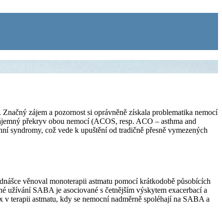
. Značný zájem a pozornost si oprávněně získala problematika nemocí
 vzájemný překryv obou nemocí (ACOS, resp. ACO – asthma and
nní syndromy, což vede k upuštění od tradičně přesně vymezených
řednášce věnoval monoterapii astmatu pomocí krátkodobě působících
ené užívání SABA je asociované s četnějším výskytem exacerbací a
ox v terapii astmatu, kdy se nemocní nadměrně spoléhají na SABA a