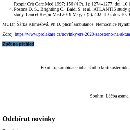
Respir Crit Care Med 1997; 156 (4 Pt. 1): 1274–1277, doi: 10
Postma D. S., Brightling C., Baldi S. et al.; ATLANTIS study 
study. Lancet Respir Med 2019 May; 7 (5): 402–416, doi: 10
MUDr. Šárka Klimešová. Ph.D. plicní ambulance, Nemocnice Nymb
Zdroj:
https://www.prolekare.cz/novinky/ers-2020-zaostreno-na-aktu
Zpět na přehled
Fixní trojkombinace inhalačního kortikosteroi
Souhrn: Léčba astma 
Odebírat novinky