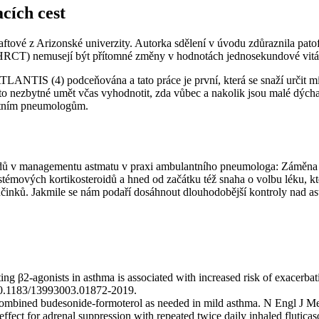
cích cest
aftové z Arizonské univerzity. Autorka sdělení v úvodu zdůraznila pa
(HRCT) nemusejí být přítomné změny v hodnotách jednosekundové vitál
LANTIS (4) podceňována a tato práce je první, která se snaží určit mí
o nezbytné umět včas vyhodnotit, zda vůbec a nakolik jsou malé dýchac
antním pneumologům.
rendů v managementu astmatu v praxi ambulantního pneumologa: Zámě
systémových kortikosteroidů a hned od začátku též snaha o volbu léku, k
činků. Jakmile se nám podaří dosáhnout dlouhodobější kontroly nad ast
ting β2-agonists in asthma is associated with increased risk of exacerb
 10.1183/13993003.01872-2019.
ed combined budesonide-formoterol as needed in mild asthma. N Engl 
fect for adrenal suppression with repeated twice daily inhaled fluticas