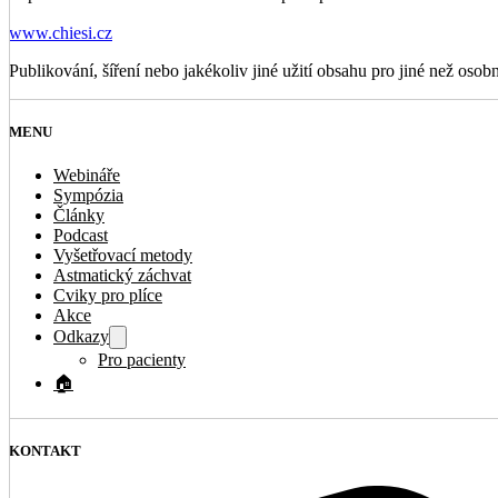
www.chiesi.cz
Publikování, šíření nebo jakékoliv jiné užití obsahu pro jiné než osob
MENU
Webináře
Sympózia
Články
Podcast
Vyšetřovací metody
Astmatický záchvat
Cviky pro plíce
Akce
Odkazy
Pro pacienty
🏠
KONTAKT