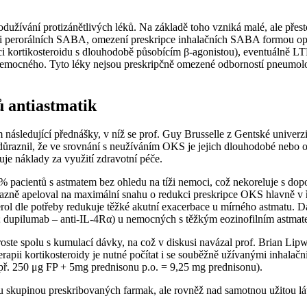
užívání protizánětlivých léků. Na základě toho vzniká malé, ale přesto 
ci perorálních SABA, omezení preskripce inhalačních SABA formou op
kortikosteroidu s dlouhodobě působícím β-agonistou), eventuálně LTR
mocného. Tyto léky nejsou preskripčně omezené odborností pneumologi
ů antiastmatik
následující přednášky, v níž se prof. Guy Brusselle z Gentské univerz
důraznil, že ve srovnání s neužíváním OKS je jejich dlouhodobé nebo 
je náklady za využití zdravotní péče.
pacientů s astmatem bez ohledu na tíži nemoci, což nekoreluje s dopo
razně apeloval na maximální snahu o redukci preskripce OKS hlavně v 
ol dle potřeby redukuje těžké akutní exacerbace u mírného astmatu. Dá
α; dupilumab – anti-IL-4Rα) u nemocných s těžkým eozinofilním astma
roste spolu s kumulací dávky, na což v diskusi navázal prof. Brian Lipw
rapii kortikosteroidy je nutné počítat i se souběžně užívanými inhalač
př. 250 μg FP + 5mg prednisonu p.o. = 9,25 mg prednisonu).
ou skupinou preskribovaných farmak, ale rovněž nad samotnou užitou lá