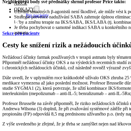
Nejdůležitější body své přednášky shrnul profesor Price takto:
AKCE
ODKAZY
Užívání samotných β-agonistů není škodlivé, ale může vést k pod
Pro pacienty
Strategie prevence nadužívání SABA zahrnuje úplnou elimina
🏠
léčby a změnu terapie na IKS/SABA, IKS/LABA (tj. kombinaci 
Je třeba pochybovat o samotné indikaci SABA u konkrétního ne
astmatu.
Sekce pro pacienty
Cesty ke snížení rizik a nežádoucích účink
Nežádoucí účinky farmak používaných v terapii astmatu byly tématem 
Připomněl nežádoucí účinky OKS a na výsledcích recentních studií z
i chronických nežádoucích účinků, což následně rovněž výrazně zvyšu
Dále uvedl, že v uplynulém roce krátkodobě užívalo OKS zhruba 25 % 
medikace vymezena až jako poslední možnost. Profesor Brusselle dů
studie SYGMA1 (2), která potvrzuje, že užití kombinace IKS/formoter
interleukinům (mepolizumab – anti-IL-5; benralizumab – anti-IL-5R
Profesor Brusselle na závěr připomněl, že riziko nežádoucích účinků 
Andrewa Wilsona (3) doplnil, že při zvažování systémové zátěže při te
propionátu (FP) odpovídá 8,5 mg prednisonu užívaného p.o. (tedy na
Z výše uvedeného je zřejmé, že je třeba se zamýšlet nejen nad lékov