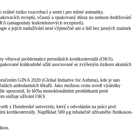
reálné riziko exacerbací a smrti i pro mírné astmatiky.
akovacích receptů, včasný a opakovaný důraz na nutnost dodržování
A (antagonisty leukotrienových receptorů).
e a jejich nadužívání není výjimečné ani u lidí bez jasných známek
ity věnoval problematice perorálních kortikosteroidů (OKS).
opakované krátkodobé užití asociované se zvýšeným rizikem akutních
ručením GINA 2020 (Global Initiative for Asthma), kde je tato
řadách ambulantních lékařů. Jako možnou cestu uvedl výsledky
le upozornil, že léčba monoklonálními protilátkami proti
tem snižuje užívání OKS
orth z Dundeeské univerzity, který s odvoláním na práci prof.
ními kortikosteroidy. Například 500 μg inhalačně užívaného flutikason-
tkou.