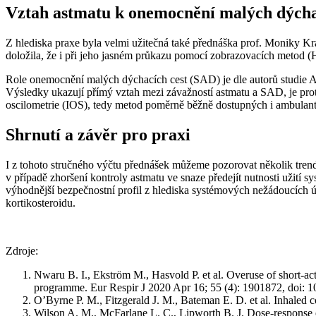
Vztah astmatu k onemocnění malých dýcha
Z hlediska praxe byla velmi užitečná také přednáška prof. Moniky Kr
doložila, že i při jeho jasném průkazu pomocí zobrazovacích metod 
Role onemocnění malých dýchacích cest (SAD) je dle autorů studie AT
Výsledky ukazují přímý vztah mezi závažností astmatu a SAD, je prot
oscilometrie (IOS), tedy metod poměrně běžně dostupných i ambul
Shrnutí a závěr pro praxi
I z tohoto stručného výčtu přednášek můžeme pozorovat několik t
v případě zhoršení kontroly astmatu ve snaze předejít nutnosti užití 
výhodnější bezpečnostní profil z hlediska systémových nežádoucích ú
kortikosteroidu.
Zdroje:
Nwaru B. I., Ekström M., Hasvold P. et al. Overuse of short-ac
programme. Eur Respir J 2020 Apr 16; 55 (4): 1901872, doi:
O’Byrne P. M., Fitzgerald J. M., Bateman E. D. et al. Inhal
Wilson A. M., McFarlane L. C., Lipworth B. J. Dose-response ef