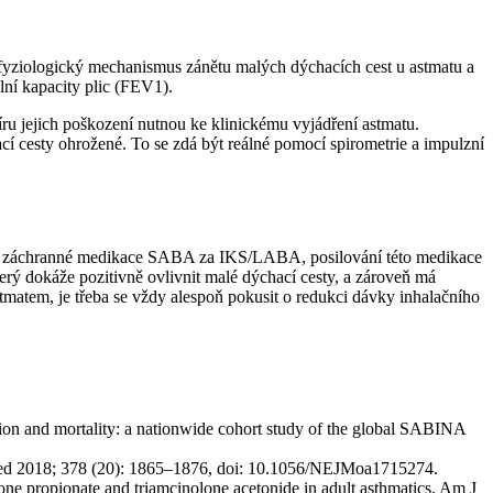
tofyziologický mechanismus zánětu malých dýchacích cest u astmatu a
ní kapacity plic (FEV1).
ru jejich poškození nutnou ke klinickému vyjádření astmatu.
í cesty ohrožené. To se zdá být reálné pomocí spirometrie a impulzní
na záchranné medikace SABA za IKS/LABA, posilování této medikace
terý dokáže pozitivně ovlivnit malé dýchací cesty, a zároveň má
matem, je třeba se vždy alespoň pokusit o redukci dávky inhalačního
ation and mortality: a nationwide cohort study of the global SABINA
J Med 2018; 378 (20): 1865–1876, doi: 10.1056/NEJMoa1715274.
one propionate and triamcinolone acetonide in adult asthmatics. Am J