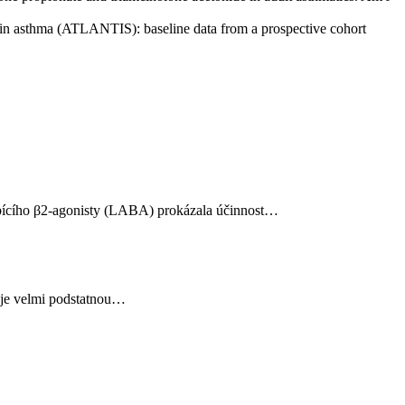
n in asthma (ATLANTIS): baseline data from a prospective cohort
obícího β2-agonisty (LABA) prokázala účinnost…
aje velmi podstatnou…