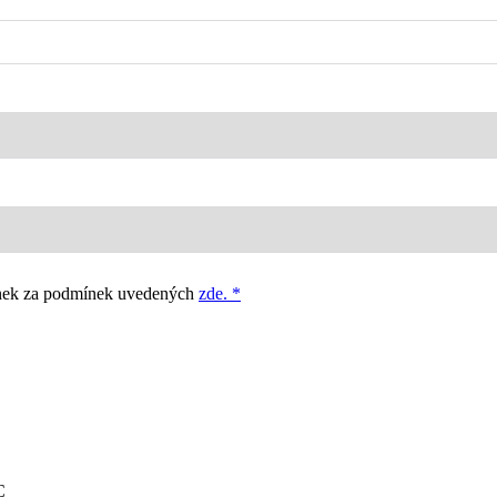
vinek za podmínek uvedených
zde. *
C