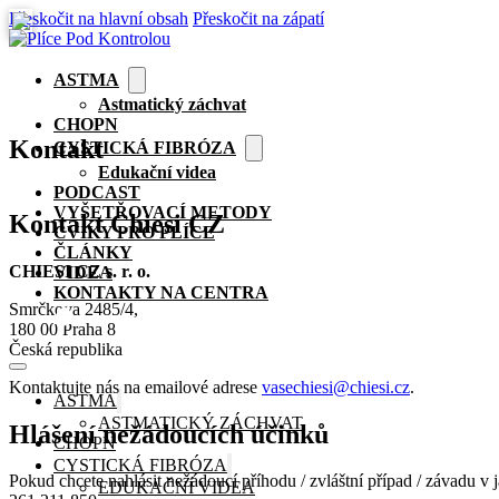
Přeskočit na hlavní obsah
Přeskočit na zápatí
ASTMA
Astmatický záchvat
CHOPN
Kontakt
CYSTICKÁ FIBRÓZA
Edukační videa
PODCAST
VYŠETŘOVACÍ METODY
Kontakt Chiesi CZ
CVIKY PRO PLÍCE
ČLÁNKY
CHIESI CZ s. r. o.
VIDEA
KONTAKTY NA CENTRA
Smrčkova 2485/4,
🏠
180 00 Praha 8
Česká republika
Kontaktujte nás na emailové adrese
vasechiesi@chiesi.cz
.
ASTMA
ASTMATICKÝ ZÁCHVAT
Hlášení nežádoucích účinků
CHOPN
CYSTICKÁ FIBRÓZA
Pokud chcete nahlásit nežádoucí příhodu / zvláštní případ / závadu v 
EDUKAČNÍ VIDEA