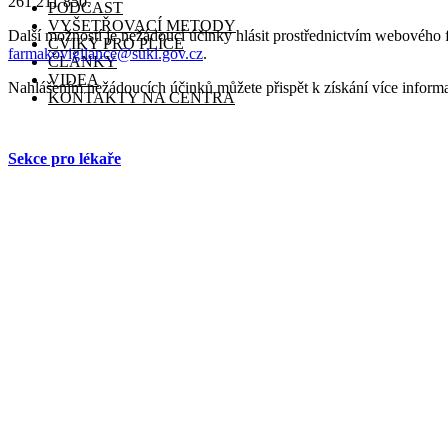
261 211 850.
PODCAST
VYŠETŘOVACÍ METODY
Další možností je nežádoucí účinky hlásit prostřednictvím webového
CVIKY PRO PLÍCE
farmakovigilance@sukl.gov.cz
.
ČLÁNKY
VIDEA
Nahlášením nežádoucích účinků můžete přispět k získání více informa
KONTAKTY NA CENTRA
🏠
Sekce pro lékaře