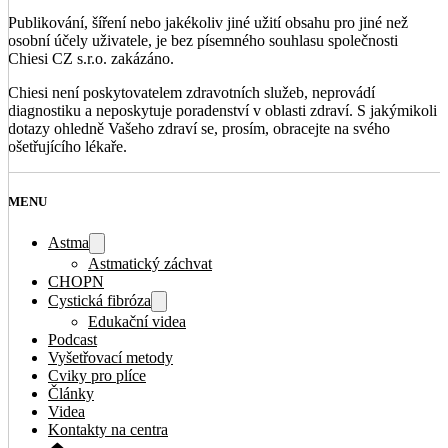
Publikování, šíření nebo jakékoliv jiné užití obsahu pro jiné než
osobní účely uživatele, je bez písemného souhlasu společnosti
Chiesi CZ s.r.o. zakázáno.
Chiesi není poskytovatelem zdravotních služeb, neprovádí
diagnostiku a neposkytuje poradenství v oblasti zdraví. S jakýmikoli
dotazy ohledně Vašeho zdraví se, prosím, obracejte na svého
ošetřujícího lékaře.
MENU
Astma
Astmatický záchvat
CHOPN
Cystická fibróza
Edukační videa
Podcast
Vyšetřovací metody
Cviky pro plíce
Články
Videa
Kontakty na centra