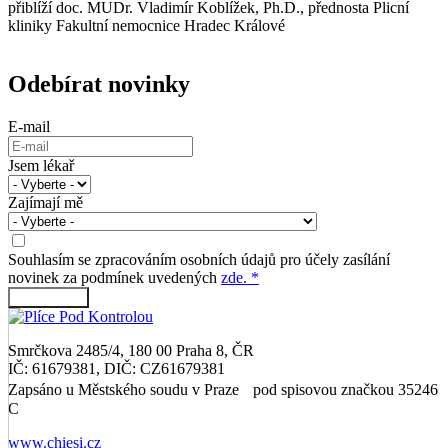
přiblíží doc. MUDr. Vladimír Koblížek, Ph.D., přednosta Plicní
kliniky Fakultní nemocnice Hradec Králové
Odebírat novinky
E-mail
Jsem lékař
Zajímají mě
Souhlasím se zpracováním osobních údajů pro účely zasílání
novinek za podmínek uvedených
zde. *
Přihlásit se
Smrčkova 2485/4, 180 00 Praha 8, ČR
IČ: 61679381, DIČ: CZ61679381
Zapsáno u Městského soudu v Praze pod spisovou značkou 35246
C
www.chiesi.cz