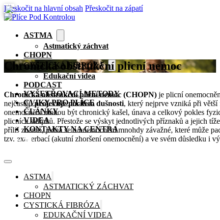
Přeskočit na hlavní obsah
Přeskočit na zápatí
ASTMA
Astmatický záchvat
CHOPN
Chronická obstrukční plicní nemoc
CYSTICKÁ FIBRÓZA
Edukační videa
PODCAST
VYŠETŘOVACÍ METODY
Chronická obstrukční plicní nemoc (CHOPN)
je plicní onemocněn
CVIKY PRO PLÍCE
nejčastěji
projevuje pocitem dušnosti
, který nejprve vzniká při větš
ČLÁNKY
onemocnění mohou být chronický kašel, únava a celkový pokles fyzic
VIDEA
plicních sklípků. Přestože se výskyt jednotlivých příznaků a jejich t
KONTAKTY NA CENTRA
příliš známo, jedná se o onemocnění mnohdy závažné, které může pac
tzv. exacerbací (akutní zhoršení onemocnění) a ve svém důsledku i vý
🏠
ASTMA
ASTMATICKÝ ZÁCHVAT
CHOPN
CYSTICKÁ FIBRÓZA
EDUKAČNÍ VIDEA