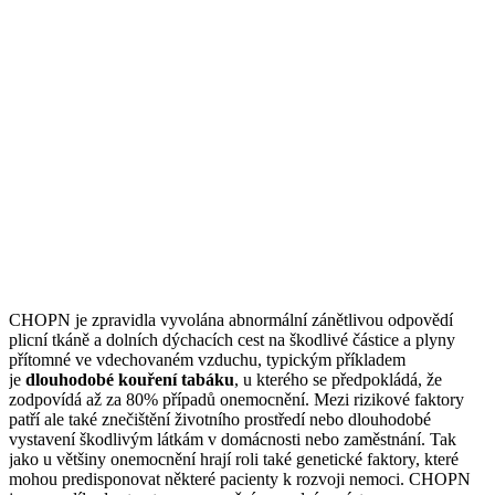
CHOPN je zpravidla vyvolána abnormální zánětlivou odpovědí
plicní tkáně a dolních dýchacích cest na škodlivé částice a plyny
přítomné ve vdechovaném vzduchu, typickým příkladem
je
dlouhodobé kouření tabáku
, u kterého se předpokládá, že
zodpovídá až za 80% případů onemocnění. Mezi rizikové faktory
patří ale také znečištění životního prostředí nebo dlouhodobé
vystavení škodlivým látkám v domácnosti nebo zaměstnání. Tak
jako u většiny onemocnění hrají roli také genetické faktory, které
mohou predisponovat některé pacienty k rozvoji nemoci. CHOPN