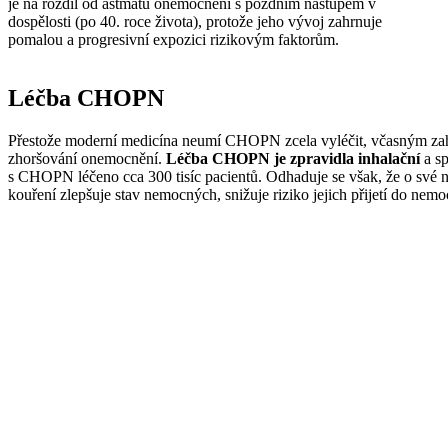
je na rozdíl od astmatu onemocnění s pozdním nástupem v
dospělosti (po 40. roce života), protože jeho vývoj zahrnuje
pomalou a progresivní expozici rizikovým faktorům.
Léčba CHOPN
Přestože moderní medicína neumí CHOPN zcela vyléčit, včasným zahájen
zhoršování onemocnění.
Léčba CHOPN je zpravidla inhalační
a sp
s CHOPN léčeno cca 300 tisíc pacientů. Odhaduje se však, že o své ne
kouření zlepšuje stav nemocných, snižuje riziko jejich přijetí do ne