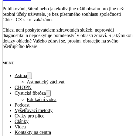
Publikování, šíření nebo jakékoliv jiné užití obsahu pro jiné než
osobní účely uživatele, je bez písemného souhlasu společnosti
Chiesi CZ s.r.o. zakázáno.
Chiesi není poskytovatelem zdravotních služeb, neprovádí
diagnostiku a neposkytuje poradenství v oblasti zdraví. S jakýmikoli
dotazy ohledně Vašeho zdraví se, prosím, obracejte na svého
ošetřujícího lékaře.
MENU
Astma
Astmatický záchvat
CHOPN
Cystická fibróza
Edukační videa
Podcast
Vyšetřovací metody
Cviky pro plíce
Články
Videa
Kontakty na centra